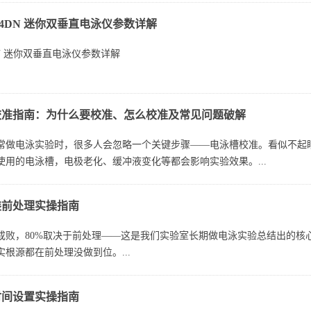
‑24DN 迷你双垂直电泳仪参数详解
‑24DN 迷你双垂直电泳仪进行蛋白 SDS‑PAGE 分离，考察条带清晰度
4DN 迷你双垂直电泳仪参数详解
本参数（一眼看懂配置）
校准指南：为什么要校准、怎么校准及常见问题破解
24DN 是北京六一经典迷你双垂直电泳仪，主打小型化、双板并行、高分辨
常做电泳实验时，很多人会忽略一个关键步骤——电泳槽校准。看似不起
使用的电泳槽，电极老化、缓冲液变化等都会影响实验效果。...
装前处理实操指南
成败，80%取决于前处理——这是我们实验室长期做电泳实验总结出的核
根源都在前处理没做到位。...
时间设置实操指南