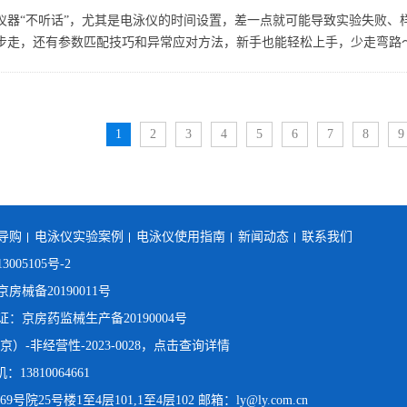
仪器“不听话”，尤其是电泳仪的时间设置，差一点就可能导致实验失败、
步走，还有参数匹配技巧和异常应对方法，新手也能轻松上手，少走弯路～.
1
2
3
4
5
6
7
8
9
导购
电泳仪实验案例
电泳仪使用指南
新闻动态
联系我们
3005105号-2
械备20190011号
京房药监械生产备20190004号
）-非经营性-2023-0028，点击查询详情
：13810064661
25号楼1至4层101,1至4层102 邮箱：ly@ly.com.cn