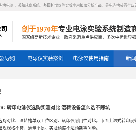
泳槽电源 ，凝胶成像系统，基因扩增仪等实验室用检验分析产品，是电泳槽装置行业
创于1970年
专业电泳实验系统制造
国家级高新技术企业，政府采购重点供应商，多次中标世界
器导购
电泳仪实验案例
电泳仪使用指南
新
识
-40G 转印电泳仪选购实测对比 湿转设备怎么选不踩坑
选购对比、湿转槽单双工位区别、转印仪耐用性对比。市面上湿式转印设
出现规格不符、通量不足、实验精度不达预期等问题。...