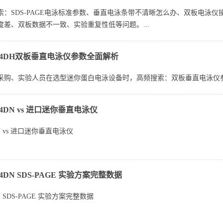
索：SDS-PAGE电泳标准参数、垂直电泳条带不清晰怎么办、双板电泳
度差、双板数据不一致、实验重复性低等问题。...
-24DH双板垂直电泳仪参数全面解析
购、实验人员在选型迷你蛋白电泳设备时，高频搜索：双板垂直电泳仪参数、D
24DN vs 进口迷你垂直电泳仪
DN vs 进口迷你垂直电泳仪
点：进口贵、国产怕不稳
24DN SDS‑PAGE 实验方案完整数据
纠结：
DN SDS‑PAGE 实验方案完整数据
Bio‑Rad Mini‑PROTEAN）：稳定但价格高、配件贵、维修慢...
的