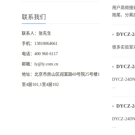
用户高频搜
拖尾、分离
联系我们
联系人：张先生
DYCZ
手机：13810064661
很多实验室采
电话：400 960 6117
邮箱：ly@ly.com.cn
DYCZ‑
地址：北京市房山区阎富路69号院25号楼1
DYCZ‑24
至4层101,1至4层102
一、用户痛
DYCZ‑
很多实验室
DYCZ‑24
1、进口（如 
一、实验目