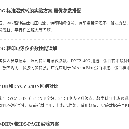
-40G 标准湿式转膜实验方案 最优参数搭配
索：WB 湿转最佳电压电流、转印时间设置、转印条带深浅不一解决办法
景脏、平行样差距大等问题。...
-40G 转印电泳仪参数性能详解
验人员常搜索：湿式转印电泳仪参数、DYCZ-40G 用途、蛋白转印设备哪
散热均衡、多胶同步转膜，广泛应用于 Western Blot 蛋白印迹、蛋白
24DH和DYCZ-24DN区别对比
：DYCZ-24DH和24DN哪个好、24DH电泳仪升级点、教学科研电泳仪
4DN经常被混淆，两者耗材通用，但核心性能、适用场景、实验数据差异明显
24DH标准SDS-PAGE实验方案