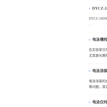
DYCZ
用 DYCZ
...
DYCZ‑2
一、仪器基
电泳槽
DYCZ‑
离。...
在实验室日
尤其是长期
电泳涂
电泳涂装的
等问题，其实
电泳仪