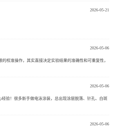
2026-05-21
、分辨率、重复性，给出可直接套用的参数。
2026-05-06
率、安全防漏，特别适合高校教学、小型科研、WB 前级分
眼的校准操作，其实直接决定实验结果的准确性和可重复性，
2026-05-06
心经验！很多新手做电泳涂装，总出现涂层脱落、针孔、白斑
2026-05-06