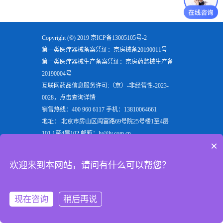
Copyright (©) 2019
京ICP备13005105号-2
第一类医疗器械备案凭证：京房械备20190011号
第一类医疗器械生产备案凭证：京房药监械生产备
20190004号
互联网药品信息服务许可:（京）-非经营性-2023-
0028，点击查询详情
销售热线：400 960 6117 手机：13810064661
地址： 北京市房山区阎富路69号院25号楼1至4层
101,1至4层102 邮箱：ly@ly.com.cn
×
欢迎来到北京六一生物科技有限公司，六一生物专注
于生产
电泳仪
，
垂直电泳仪
，
水平电泳仪
，
蛋白电泳
欢迎来到本网站，请问有什么可以帮您？
仪
等实验室用检验分析产品，是电泳槽装置行业的重
点企业
现在咨询
稍后再说
首页
产品
手机
顶部