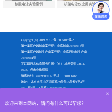
核酸电泳实验案例
核酸电泳仪应用实验案例
Copyright (©) 2019
京ICP备13005105号-2
第一类医疗器械备案凭证：京房械备20190011号
第一类医疗器械生产备案凭证：京房药监械生产备
20190004号
互联网药品信息服务许可:（京）-非经营性-2023-
0028，点击查询详情
销售热线：400 960 6117 手机：13810064661
地址： 北京市房山区阎富路69号院25号楼1至4层
101,1至4层102 邮箱：ly@ly.com.cn
×
欢迎来到北京六一生物科技有限公司，六一生物专注
于生产
电泳仪
，
垂直电泳仪
，
水平电泳仪
，
蛋白电泳
欢迎来到本网站，请问有什么可以帮您？
仪
等实验室用检验分析产品，是电泳槽装置行业的重