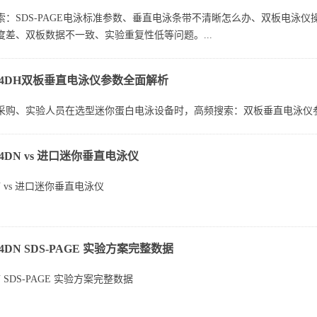
索：SDS-PAGE电泳标准参数、垂直电泳条带不清晰怎么办、双板电泳
度差、双板数据不一致、实验重复性低等问题。...
-24DH双板垂直电泳仪参数全面解析
购、实验人员在选型迷你蛋白电泳设备时，高频搜索：双板垂直电泳仪参数、D
24DN vs 进口迷你垂直电泳仪
DN vs 进口迷你垂直电泳仪
点：进口贵、国产怕不稳
24DN SDS‑PAGE 实验方案完整数据
纠结：
DN SDS‑PAGE 实验方案完整数据
Bio‑Rad Mini‑PROTEAN）：稳定但价格高、配件贵、维修慢...
的