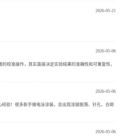
2026-05-21
、分辨率、重复性，给出可直接套用的参数。
2026-05-06
率、安全防漏，特别适合高校教学、小型科研、WB 前级分
眼的校准操作，其实直接决定实验结果的准确性和可重复性，
2026-05-06
心经验！很多新手做电泳涂装，总出现涂层脱落、针孔、白斑
2026-05-06