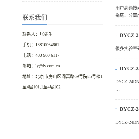
用户高频搜
拖尾、分离
联系我们
联系人：张先生
DYCZ
手机：13810064661
很多实验室采
电话：400 960 6117
邮箱：ly@ly.com.cn
DYCZ‑
地址：北京市房山区阎富路69号院25号楼1
DYCZ‑24
至4层101,1至4层102
一、用户痛
DYCZ‑
很多实验室
DYCZ‑24
1、进口（如 
一、实验目