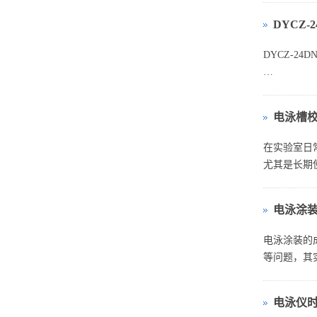
DYCZ
用 DYCZ
...
DYCZ‑2
一、仪器基
电泳槽
DYCZ‑
离。...
在实验室日
尤其是长期
电泳涂
电泳涂装的
等问题，其实
电泳仪