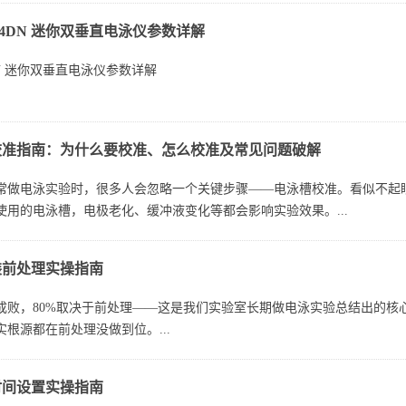
‑24DN 迷你双垂直电泳仪参数详解
‑24DN 迷你双垂直电泳仪进行蛋白 SDS‑PAGE 分离，考察条带清晰度
4DN 迷你双垂直电泳仪参数详解
本参数（一眼看懂配置）
校准指南：为什么要校准、怎么校准及常见问题破解
24DN 是北京六一经典迷你双垂直电泳仪，主打小型化、双板并行、高分辨
常做电泳实验时，很多人会忽略一个关键步骤——电泳槽校准。看似不起
使用的电泳槽，电极老化、缓冲液变化等都会影响实验效果。...
装前处理实操指南
成败，80%取决于前处理——这是我们实验室长期做电泳实验总结出的核
根源都在前处理没做到位。...
时间设置实操指南