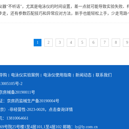
仪器“不听话”，尤其是电泳仪的时间设置，差一点就可能导致实验失败、
步走，还有参数匹配技巧和异常应对方法，新手也能轻松上手，少走弯路～.
1
2
3
4
5
6
7
8
9
导购
电泳仪实验案例
电泳仪使用指南
新闻动态
联系我们
3005105号-2
械备20190011号
京房药监械生产备20190004号
）-非经营性-2023-0028，点击查询详情
：13810064661
25号楼1至4层101,1至4层102 邮箱：ly@ly.com.cn