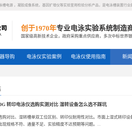
泳槽电源 ，凝胶成像系统，基因扩增仪等实验室用检验分析产品，是电泳槽装置行业
创于1970年
专业电泳实验系统制造
国家级高新技术企业，政府采购重点供应商，多次中标世界
器导购
电泳仪实验案例
电泳仪使用指南
新
态
-40G 转印电泳仪选购实测对比 湿转设备怎么选不踩坑
选购对比、湿转槽单双工位区别、转印仪耐用性对比。市面上湿式转印设
出现规格不符、通量不足、实验精度不达预期等问题。...