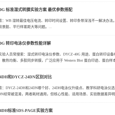
-40G 标准湿式转膜实验方案 最优参数搭配
索：WB 湿转最佳电压电流、转印时间设置、转印条带深浅不一解决办法
景脏、平行样差距大等问题。...
-40G 转印电泳仪参数性能详解
验人员常搜索：湿式转印电泳仪参数、DYCZ-40G 用途、蛋白转印设备哪
散热均衡、多胶同步转膜，广泛应用于 Western Blot 蛋白印迹、蛋白
24DH和DYCZ-24DN区别对比
：DYCZ-24DH和24DN哪个好、24DH电泳仪升级点、教学科研电泳仪
4DN经常被混淆，两者耗材通用，但核心性能、适用场景、实验数据差异明显
24DH标准SDS-PAGE实验方案