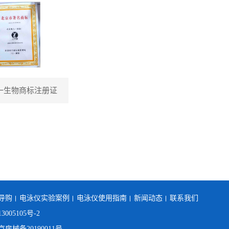
一生物商标注册证
导购
电泳仪实验案例
电泳仪使用指南
新闻动态
联系我们
3005105号-2
械备20190011号